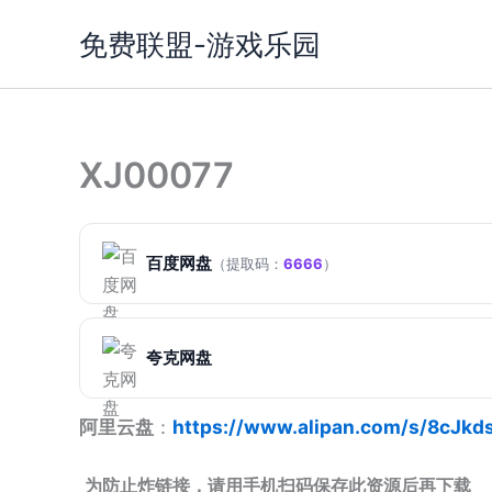
跳
免费联盟-游戏乐园
至
内
容
XJ00077
百度网盘
（提取码：
6666
）
夸克网盘
阿里云盘
：
https://www.alipan.com/s/8cJkd
为防止炸链接，请用手机扫码保存此资源后再下载