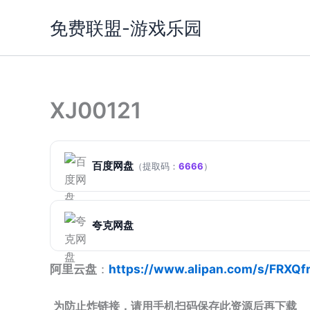
跳
免费联盟-游戏乐园
至
内
容
XJ00121
百度网盘
（提取码：
6666
）
夸克网盘
阿里云盘
：
https://www.alipan.com/s/FRXQ
为防止炸链接，请用手机扫码保存此资源后再下载