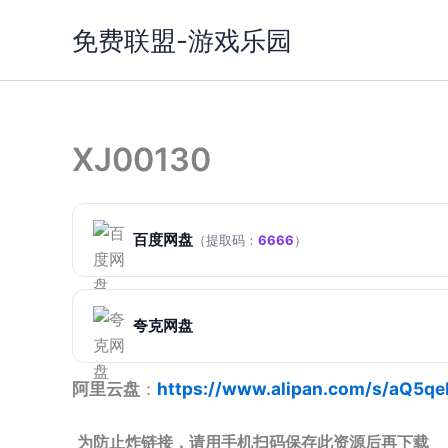
跳
免费联盟-游戏乐园
至
内
容
XJ00130
百度网盘
（提取码：
6666
）
夸克网盘
阿里云盘
：
https://www.alipan.com/s/aQ5q
为防止炸链接，请用手机扫码保存此资源后再下载