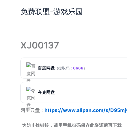
跳
免费联盟-游戏乐园
至
内
容
XJ00137
百度网盘
（提取码：
6666
）
夸克网盘
阿里云盘
：
https://www.alipan.com/s/D95m
为防止炸链接，请用手机扫码保存此资源后再下载