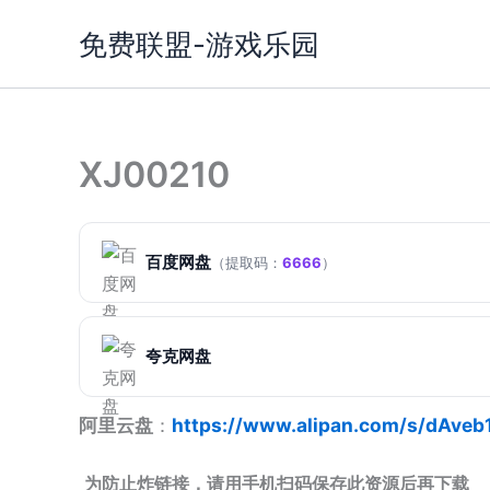
跳
免费联盟-游戏乐园
至
内
容
XJ00210
百度网盘
（提取码：
6666
）
夸克网盘
阿里云盘
：
https://www.alipan.com/s/dAveb
为防止炸链接，请用手机扫码保存此资源后再下载