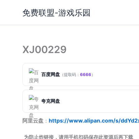
跳
免费联盟-游戏乐园
至
内
容
XJ00229
百度网盘
（提取码：
6666
）
夸克网盘
阿里云盘
：
https://www.alipan.com/s/ddYd
为防止炸链接，请用手机扫码保存此资源后再下载