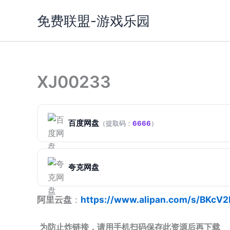
跳
免费联盟-游戏乐园
至
内
容
XJ00233
百度网盘
（提取码：
6666
）
夸克网盘
阿里云盘
：
https://www.alipan.com/s/BKc
为防止炸链接，请用手机扫码保存此资源后再下载