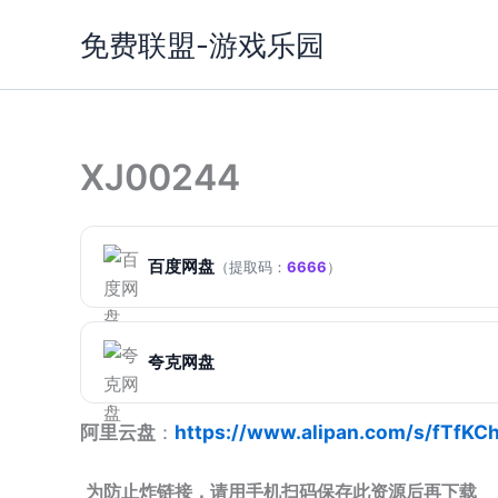
跳
免费联盟-游戏乐园
至
内
容
XJ00244
百度网盘
（提取码：
6666
）
夸克网盘
阿里云盘
：
https://www.alipan.com/s/fTfK
为防止炸链接，请用手机扫码保存此资源后再下载