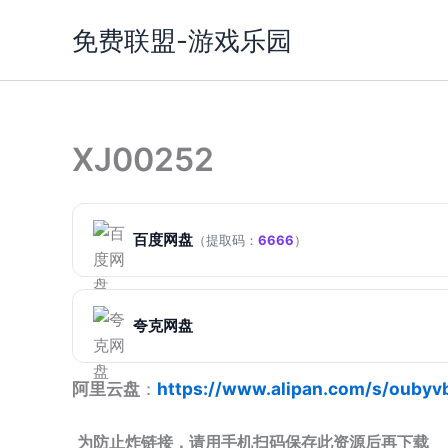
跳
免费联盟-游戏乐园
至
内
容
XJ00252
百度网盘
（提取码：
6666
）
夸克网盘
阿里云盘
：
https://www.alipan.com/s/oubyv
为防止炸链接，请用手机扫码保存此资源后再下载