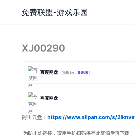
跳
免费联盟-游戏乐园
至
内
容
XJ00290
百度网盘
（提取码：
6666
）
夸克网盘
阿里云盘
：
https://www.alipan.com/s/2iknv
为防止炸链接，请用手机扫码保存此资源后再下载