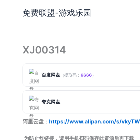
跳
免费联盟-游戏乐园
至
内
容
XJ00314
百度网盘
（提取码：
6666
）
夸克网盘
阿里云盘
：
https://www.alipan.com/s/vkyT
为防止炸链接，请用手机扫码保存此资源后再下载