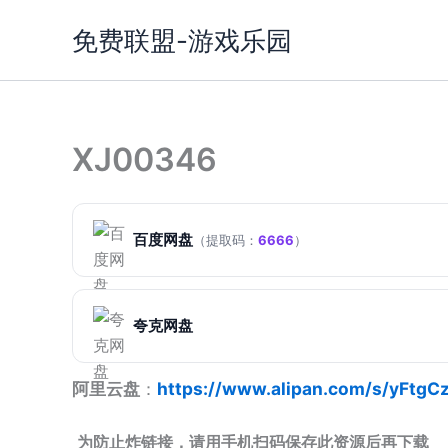
跳
免费联盟-游戏乐园
至
内
容
XJ00346
百度网盘
（提取码：
6666
）
夸克网盘
阿里云盘
：
https://www.alipan.com/s/yFtg
为防止炸链接，请用手机扫码保存此资源后再下载