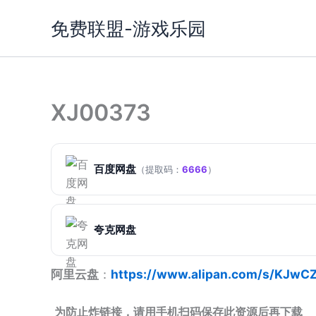
跳
免费联盟-游戏乐园
至
内
容
XJ00373
百度网盘
（提取码：
6666
）
夸克网盘
阿里云盘
：
https://www.alipan.com/s/KJw
为防止炸链接，请用手机扫码保存此资源后再下载