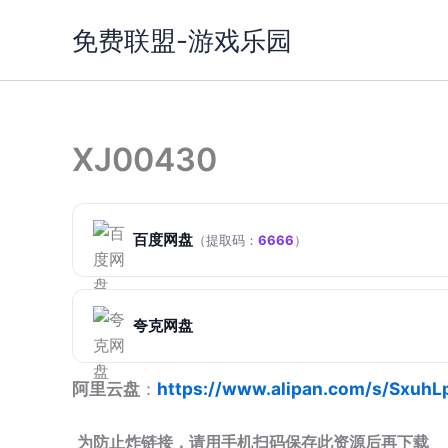
跳
免费联盟-游戏乐园
至
内
容
XJ00430
百度网盘
（提取码：
6666
）
夸克网盘
阿里云盘
：
https://www.alipan.com/s/Sxuh
为防止炸链接，请用手机扫码保存此资源后再下载