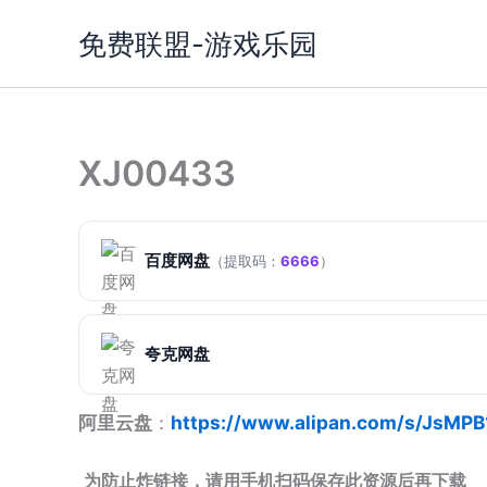
跳
免费联盟-游戏乐园
至
内
容
XJ00433
百度网盘
（提取码：
6666
）
夸克网盘
阿里云盘
：
https://www.alipan.com/s/JsMP
为防止炸链接，请用手机扫码保存此资源后再下载