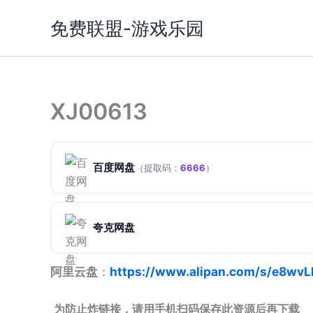
跳
免费联盟-游戏乐园
至
内
容
XJ00613
百度网盘
（提取码：
6666
）
夸克网盘
阿里云盘
：
https://www.alipan.com/s/e8wvL
为防止炸链接，请用手机扫码保存此资源后再下载