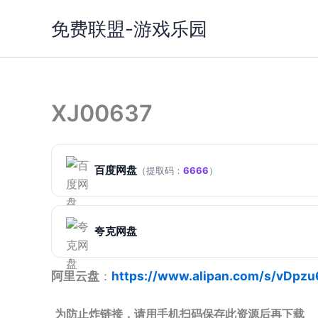
跳
免费联盟-游戏乐园
至
内
容
XJ00637
百度网盘
（提取码：
6666
）
夸克网盘
阿里云盘
：
https://www.alipan.com/s/vDpz
为防止炸链接，请用手机扫码保存此资源后再下载