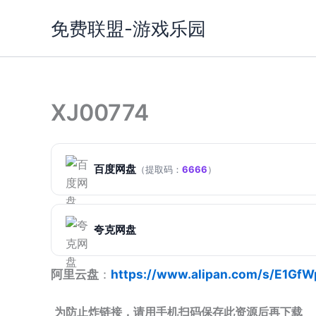
跳
免费联盟-游戏乐园
至
内
容
XJ00774
百度网盘
（提取码：
6666
）
夸克网盘
阿里云盘
：
https://www.alipan.com/s/E1Gf
为防止炸链接，请用手机扫码保存此资源后再下载