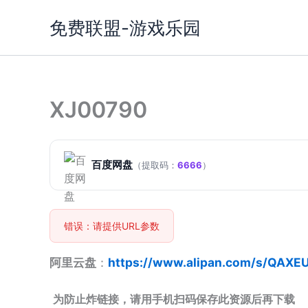
跳
免费联盟-游戏乐园
至
内
容
XJ00790
百度网盘
（提取码：
6666
）
错误：请提供URL参数
阿里云盘
：
https://www.alipan.com/s/QAXE
为防止炸链接，请用手机扫码保存此资源后再下载