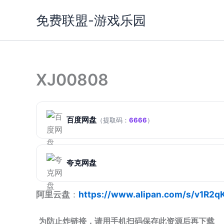
跳
免费联盟-游戏乐园
至
内
容
XJ00808
百度网盘
（提取码：
6666
）
夸克网盘
阿里云盘
：
https://www.alipan.com/s/v1R2
为防止炸链接，请用手机扫码保存此资源后再下载