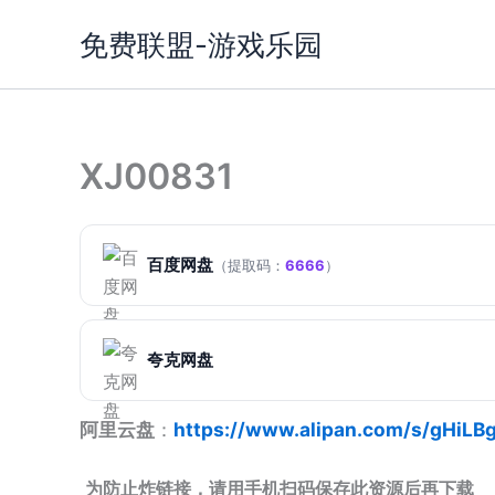
跳
免费联盟-游戏乐园
至
内
容
XJ00831
百度网盘
（提取码：
6666
）
夸克网盘
阿里云盘
：
https://www.alipan.com/s/gHiLB
为防止炸链接，请用手机扫码保存此资源后再下载