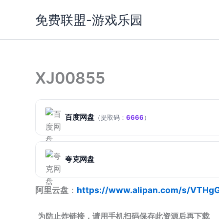
跳
免费联盟-游戏乐园
至
内
容
XJ00855
百度网盘
（提取码：
6666
）
夸克网盘
阿里云盘
：
https://www.alipan.com/s/VTHg
为防止炸链接，请用手机扫码保存此资源后再下载