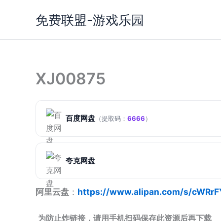
跳
免费联盟-游戏乐园
至
内
容
XJ00875
百度网盘
（提取码：
6666
）
夸克网盘
阿里云盘
：
https://www.alipan.com/s/cWRr
为防止炸链接，请用手机扫码保存此资源后再下载