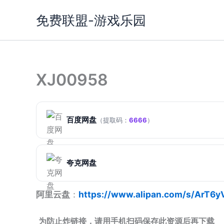
跳
免费联盟-游戏乐园
至
内
容
XJ00958
百度网盘
（提取码：
6666
）
夸克网盘
阿里云盘
：
https://www.alipan.com/s/ArT6
为防止炸链接，请用手机扫码保存此资源后再下载