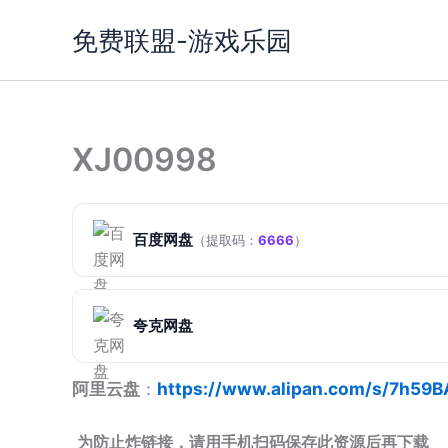
跳
免费联盟-游戏乐园
至
内
容
XJ00998
百度网盘
（提取码：
6666
）
夸克网盘
阿里云盘
：
https://www.alipan.com/s/7h59
为防止炸链接，请用手机扫码保存此资源后再下载