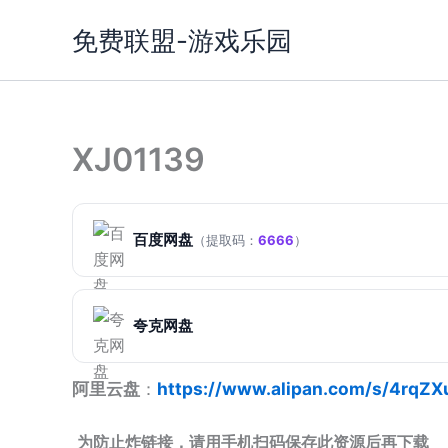
跳
免费联盟-游戏乐园
至
内
容
XJ01139
百度网盘
（提取码：
6666
）
夸克网盘
阿里云盘
：
https://www.alipan.com/s/4rqZX
为防止炸链接，请用手机扫码保存此资源后再下载