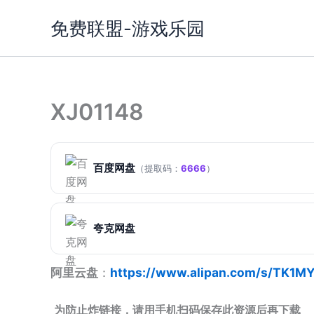
跳
免费联盟-游戏乐园
至
内
容
XJ01148
百度网盘
（提取码：
6666
）
夸克网盘
阿里云盘
：
https://www.alipan.com/s/TK1MY
为防止炸链接，请用手机扫码保存此资源后再下载