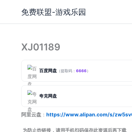
跳
免费联盟-游戏乐园
至
内
容
XJ01189
百度网盘
（提取码：
6666
）
夸克网盘
阿里云盘
：
https://www.alipan.com/s/zw5s
为防止炸链接，请用手机扫码保存此资源后再下载