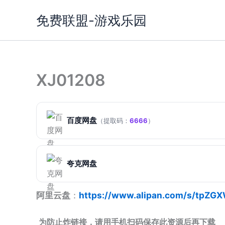
跳
免费联盟-游戏乐园
至
内
容
XJ01208
百度网盘
（提取码：
6666
）
夸克网盘
阿里云盘
：
https://www.alipan.com/s/tpZG
为防止炸链接，请用手机扫码保存此资源后再下载