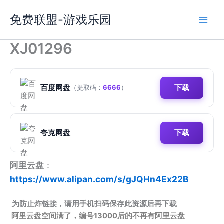
跳
免费联盟-游戏乐园
至
内
容
XJ01296
百度网盘
下载
（提取码：
6666
）
夸克网盘
下载
阿里云盘
：
https://www.alipan.com/s/gJQHn4Ex22B
为防止炸链接，请用手机扫码保存此资源后再下载
阿里云盘空间满了，编号13000后的不再有阿里云盘