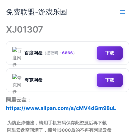
跳
免费联盟-游戏乐园
至
内
容
XJ01307
百度网盘
下载
（提取码：
6666
）
夸克网盘
下载
阿里云盘
：
https://www.alipan.com/s/cMV4dGm98uL
为防止炸链接，请用手机扫码保存此资源后再下载
阿里云盘空间满了，编号13000后的不再有阿里云盘