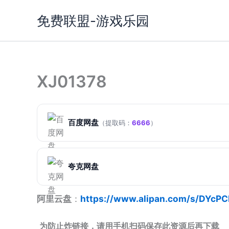
跳
免费联盟-游戏乐园
至
内
容
XJ01378
百度网盘
（提取码：
6666
）
夸克网盘
阿里云盘
：
https://www.alipan.com/s/DYc
为防止炸链接，请用手机扫码保存此资源后再下载