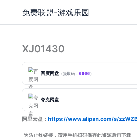
跳
免费联盟-游戏乐园
至
内
容
XJ01430
百度网盘
（提取码：
6666
）
夸克网盘
阿里云盘
：
https://www.alipan.com/s/zzW
为防止炸链接，请用手机扫码保存此资源后再下载